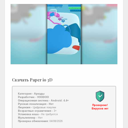
Скачать Paper io 3D
Категория -
Аркады
Разработчик -
VOODOO
Операционная система -
Android: 4.4+
Русская локализация
- Нет
Проверено!
Лицензия -
Цифровые покупки
Вирусов нет
Возрастные ограничения -
3+
Установка кеша -
Не требуется
Мультиплеер -
Нет
Проверка обновления:
04/08/2026