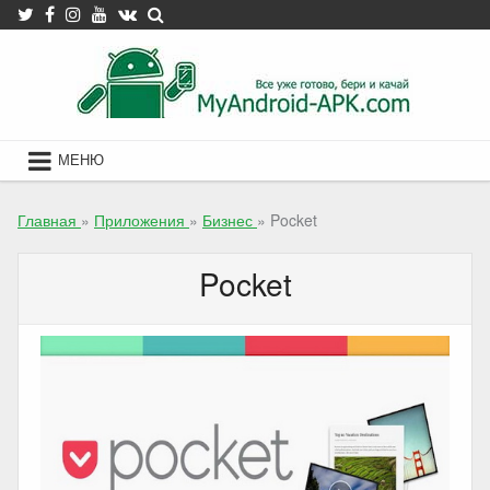
Skip
to
content
МЕНЮ
Главная
»
Приложения
»
Бизнес
»
Pocket
Pocket