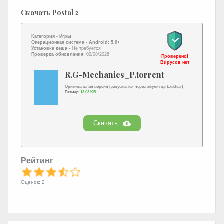
Скачать Postal 2
Категория -
Игры
Операционная система -
Android: 5.0+
Установка кеша -
Не требуется
Проверка обновления:
02/08/2026
Проверено!
Вирусов нет
R.G-Mechanics_P.torrent
Оригинальная версия (запускается через эмулятор ExaGear)
Размер:
13.03 KB
Скачать
Рейтинг
Оценок: 2