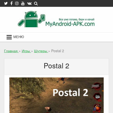
Skip
to
content
МЕНЮ
Главная
»
Игры
»
Шутеры
»
Postal 2
Postal 2