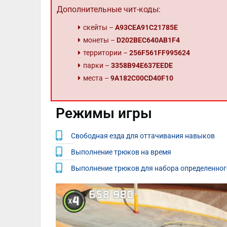
Дополнительные чит-коды:
скейты –
A93CEA91C21785E
монеты –
D202BEC640AB1F4
территории –
256F561FF995624
парки –
3358B94E637EEDE
места –
9A182C00CD40F10
Режимы игры
Свободная езда для оттачивания навыков
Выполнение трюков на время
Выполнение трюков для набора определенног