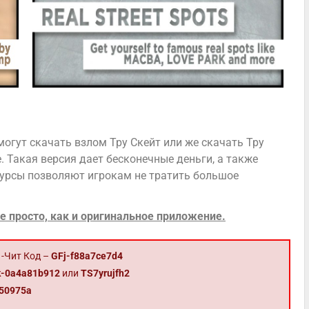
огут скачать взлом Тру Скейт или же скачать Тру
 Такая версия дает бесконечные деньги, а также
сурсы позволяют игрокам не тратить большое
е просто, как и оригинальное приложение.
 -Чит Код –
GFj-f88a7ce7d4
-0a4a81b912
или
TS7yrujfh2
50975a