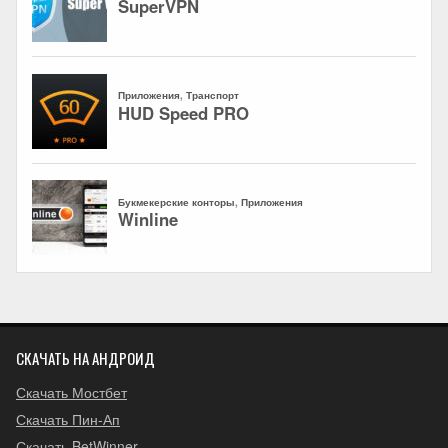
СКАЧАТЬ НА АНДРОИД
Скачать Мостбет
Скачать Пин-Ап
Скачать BetWinner