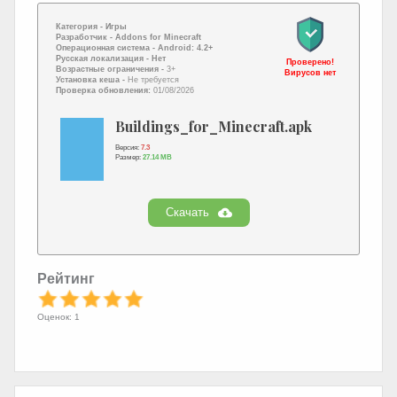
Категория -
Игры
Разработчик -
Addons for Minecraft
Операционная система -
Android: 4.2+
Русская локализация
- Нет
Проверено!
Возрастные ограничения -
3+
Вирусов нет
Установка кеша -
Не требуется
Проверка обновления:
01/08/2026
Buildings_for_Minecraft.apk
Версия:
7.3
Размер:
27.14 MB
Скачать
Рейтинг
Оценок: 1