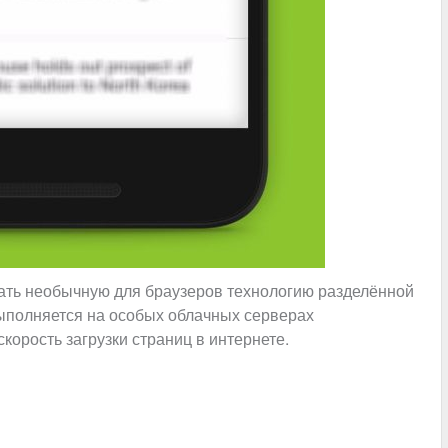
ать необычную для браузеров технологию разделённой
выполняется на особых облачных серверах
корость загрузки страниц в интернете.