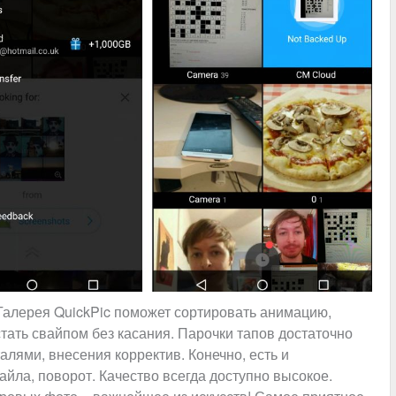
Галерея QuickPic поможет сортировать анимацию,
стать свайпом без касания. Парочки тапов достаточно
алями, внесения корректив. Конечно, есть и
айла, поворот. Качество всегда доступно высокое.