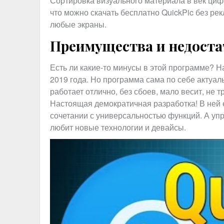
Сортировка визуального материала в век циф
что можно скачать бесплатно QuickPic без рек
любые экраны.
Преимущества и недост
Есть ли какие-то минусы в этой программе? На
2019 года. Но программа сама по себе актуаль
работает отлично, без сбоев, мало весит, не 
Настоящая демократичная разработка! В ней ес
сочетании с универсальностью функций. А упр
любит новые технологии и девайсы.