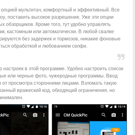
 с опцией мультитач, комфортный и эффективный. Все
у, поставить высокое разрешение. Уже эти опции
ых обзорщиков. Кроме того, тут удобно управлять
м, кастомным или автоматически. В любой свалке
рируются без задержек и тормозов, никакие фоновые
ться обработкой и любованием селфи.
р настроек в этой программе. Удобно настроить список
ные или черные фото, чужеродные программы. Ввод
 от просмотра сторонними лицами. Взломать такую
ванный вражеский код, обходящий ограничения, но
минимален.