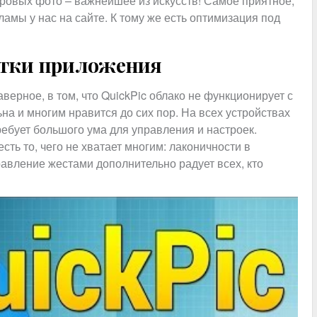
ровых фото – важнейшее из искусств! Самое приятное,
ламы у нас на сайте. К тому же есть оптимизация под
атки приложения
верное, в том, что QuickPic облако не функционирует с
на и многим нравится до сих пор. На всех устройствах
требует большого ума для управления и настроек.
ть то, чего не хватает многим: лаконичности в
авление жестами дополнительно радует всех, кто