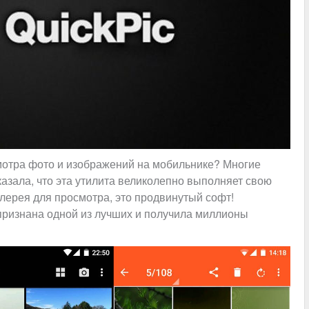
мотра фото и изображений на мобильнике? Многие
азала, что эта утилита великолепно выполняет свою
алерея для просмотра, это продвинутый софт!
 признана одной из лучших и получила миллионы