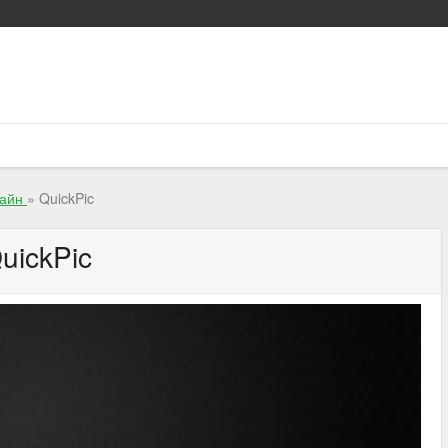
зайн
»
QuickPic
uickPic