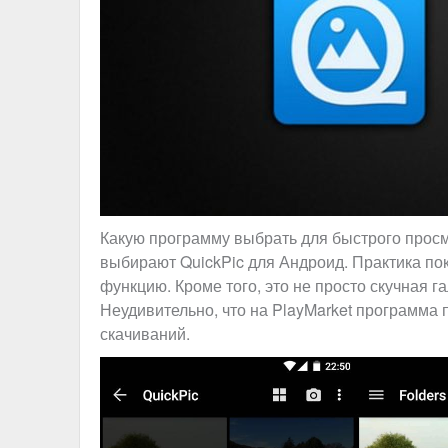
Какую программу выбрать для быстрого прос
выбирают QuickPic для Андроид. Практика пок
функцию. Кроме того, это не просто скучная г
Неудивительно, что на PlayMarket программа
скачиваний.