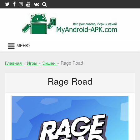
Skip
to
content
МЕНЮ
Главная
»
Игры
»
Экшен
»
Rage Road
Rage Road