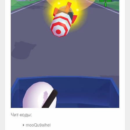
Чит-коды:
mooQu9aihei