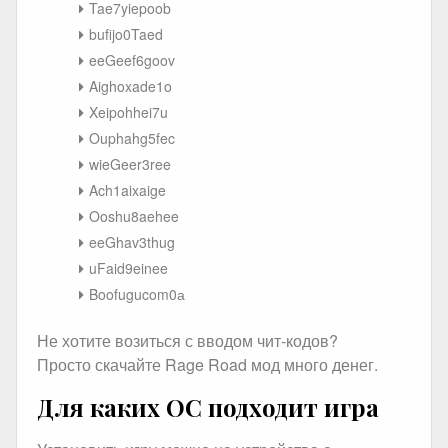
Tae7yiepoob
bufijo0Taed
eeGeef6goov
Aighoxade1o
Xeipohhei7u
Ouphahg5fec
wieGeer3ree
Ach1aixaige
Ooshu8aehee
eeGhav3thug
uFaid9einee
Boofugucom0а
Не хотите возиться с вводом чит-кодов?
Просто скачайте Rage Road мод много денег.
Для каких ОС подходит игра