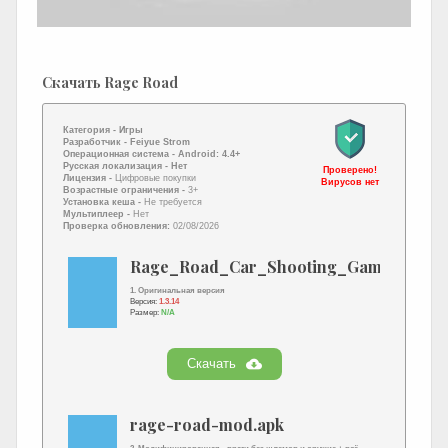
Скачать Rage Road
Категория -
Игры
Разработчик -
Feiyue Strom
Операционная система -
Android: 4.4+
Русская локализация
- Нет
Проверено!
Лицензия -
Цифровые покупки
Вирусов нет
Возрастные ограничения -
3+
Установка кеша -
Не требуется
Мультиплеер -
Нет
Проверка обновления:
02/08/2026
Rage_Road_Car_Shooting_Game.apk
1. Оригинальная версия
Версия:
1.3.14
Размер:
N/A
Скачать
rage-road-mod.apk