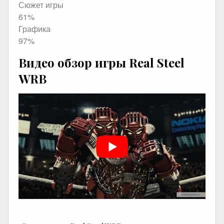
Сюжет игры
61%
Графика
97%
Видео обзор игры Real Steel
WRB