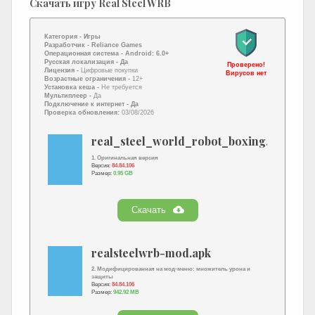
Скачать игру Real Steel WRB
Категория -
Игры
Разработчик -
Reliance Games
Операционная система -
Android: 6.0+
Русская локализация
- Да
Проверено!
Лицензия -
Цифровые покупки
Вирусов нет
Возрастные ограничения -
12+
Установка кеша -
Не требуется
Мультиплеер -
Да
Подключение к интернет
- Да
Проверка обновления:
03/08/2026
real_steel_world_robot_boxing.apk
1. Оригинальная версия
Версия:
84.84.106
Размер:
0.95 GB
Скачать
realsteelwrb-mod.apk
2. Модифицированная на мод-меню: множитель урона и
защиты
Версия:
84.84.106
Размер:
942.92 MB