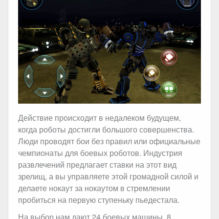
Действие происходит в недалеком будущем,
когда роботы достигли большого совершенства.
Люди проводят бои без правил или официальные
чемпионаты для боевых роботов. Индустрия
развлечений предлагает ставки на этот вид
зрелищ, а вы управляете этой громадной силой и
делаете нокаут за нокаутом в стремлении
пробиться на первую ступеньку пьедестала.
На выбор нам дают 24 боевых машины, 8