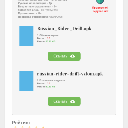
Русская локализация
- Да
Возрастные ограничения -
3+
Проверено!
Установка кеша -
Не требуется
Вирусов нет
Мультиплеер -
Нет
Проверка обновления:
05/08/2026
Russian_Rider_Drift.apk
1. Обычная версия
Версия:
1.3.6
Размер:
67.91 MB
Скачать
russian-rider-drift-vzlom.apk
2. Взломанная на деньги
Версия:
1.3.6
Размер:
61.53 MB
Скачать
Рейтинг