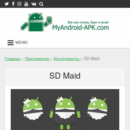
Skip
to
content
МЕНЮ
Главная
»
Приложения
»
Инструменты
»
SD Maid
SD Maid