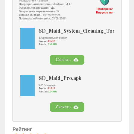
Разработчик -
darken
Операционная система -
Android: 4.1+
Русская локализация
- Да
Проверено!
Возрастные ограничения -
3+
Вирусов нет
Установка кеша -
Не требуется
Проверка обновления:
03/08/2026
SD_Maid_System_Cleaning_Tool.apk
1. Оригинальная версия
Версия:
4.15.12
Размер:
7.40 MB
Скачать
SD_Maid_Pro.apk
2. PRO-версия
Версия:
4.15.13
Размер:
7.24 MB
Скачать
Рейтинг