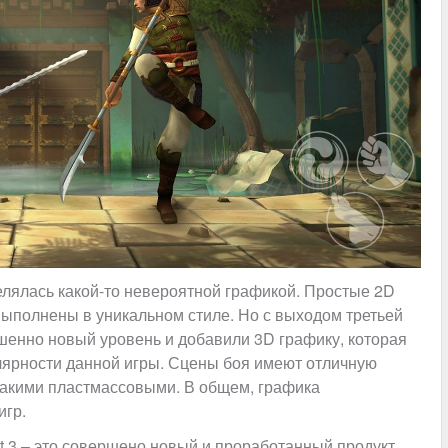
елялась какой-то невероятной графикой. Простые 2D
ыполнены в уникальном стиле. Но с выходом третьей
шенно новый уровень и добавили 3D графику, которая
лярности данной игры. Сцены боя имеют отличную
 такими пластмассовыми. В общем, графика
игр.
ht 3 – это совершено новый и проработанный продукт,