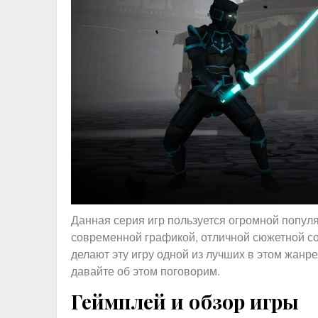
Данная серия игр пользуется огромной попул
современной графикой, отличной сюжетной со
делают эту игру одной из лучших в этом жанре
давайте об этом поговорим.
Геймплей и обзор игры