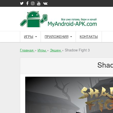
Skip
to
content
ИГРЫ
ПРИЛОЖЕНИЯ
КОНТАКТЫ
Главная
»
Игры
»
Экшен
»
Shadow Fight 3
Shad