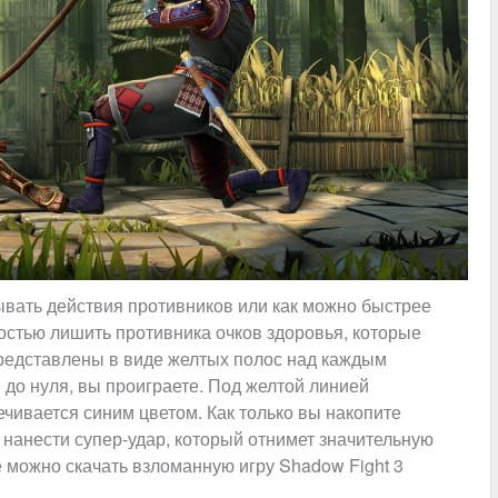
ывать действия противников или как можно быстрее
ностью лишить противника очков здоровья, которые
представлены в виде желтых полос над каждым
 до нуля, вы проиграете. Под желтой линией
ечивается синим цветом. Как только вы накопите
 нанести супер-удар, который отнимет значительную
 можно скачать взломанную игру Shadow Fight 3