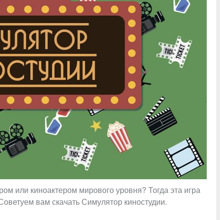
ром или киноактером мирового уровня? Тогда эта игра
Советуем вам скачать Симулятор киностудии.