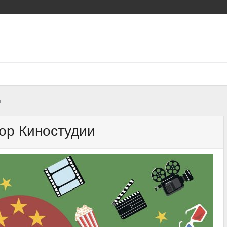
и
ор Киностудии