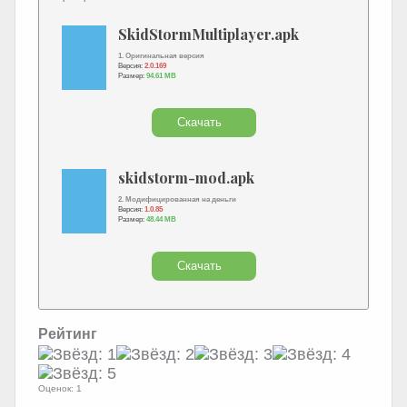
SkidStormMultiplayer.apk
1. Оригинальная версия
Версия:
2.0.169
Размер:
94.61 MB
Скачать
skidstorm-mod.apk
2. Модифицированная на деньги
Версия:
1.0.85
Размер:
48.44 MB
Скачать
Рейтинг
Оценок: 1