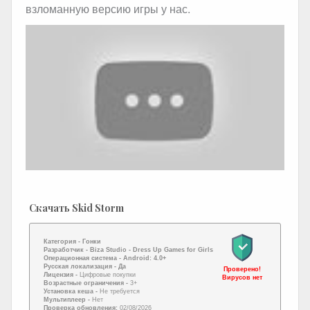
взломанную версию игры у нас.
Скачать Skid Storm
Категория -
Гонки
Разработчик -
Biza Studio - Dress Up Games for Girls
Операционная система -
Android: 4.0+
Русская локализация
- Да
Проверено!
Лицензия -
Цифровые покупки
Вирусов нет
Возрастные ограничения -
3+
Установка кеша -
Не требуется
Мультиплеер -
Нет
Проверка обновления:
02/08/2026