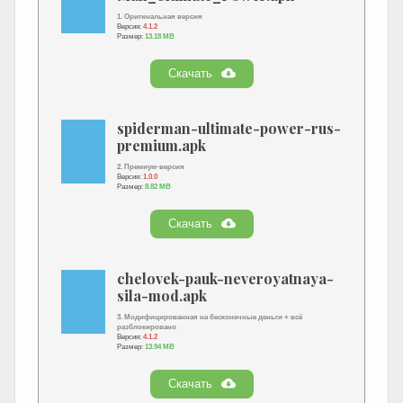
1. Оригинальная версия
Версия:
4.1.2
Размер:
13.18 MB
Скачать
spiderman-ultimate-power-rus-
premium.apk
2. Премиум-версия
Версия:
1.0.0
Размер:
8.82 MB
Скачать
chelovek-pauk-neveroyatnaya-
sila-mod.apk
3. Модифицированная на бесконечные деньги + всё
разблокировано
Версия:
4.1.2
Размер:
13.94 MB
Скачать