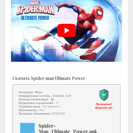
Скачать Spider man Ultimate Power
Категория -
Игры
Операционная система -
Android: 2.3+
Русская локализация
- Да
Возрастные ограничения -
7+
Проверено!
Установка кеша -
Не требуется
Вирусов нет
Мультиплеер -
Нет
Проверка обновления:
02/08/2026
Spider-
Man_Ultimate_Power.apk