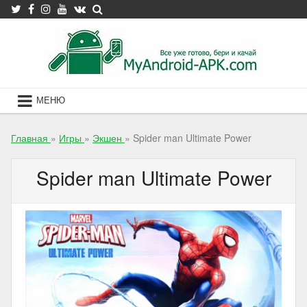
Skip
to
content
МЕНЮ
Главная
»
Игры
»
Экшен
»
Spider man Ultimate Power
Spider man Ultimate Power