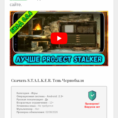
сайте.
Скачать S.T.A.L.K.E.R. Тень Чернобыля
Категория -
Игры
Операционная система -
Android: 2.3+
Русская локализация
- Да
Возрастные ограничения -
12+
Проверено!
Установка кеша -
Не требуется
Вирусов нет
Мультиплеер -
Нет
Проверка обновления:
02/08/2026