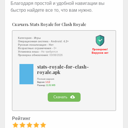
Благодаря простой и удобной навигации вы
быстро найдете все то, что вам нужно.
Скачать Stats Royale for Clash Royale
Категория -
Игры
Операционная система -
Android: 4.2+
Русская локализация
- Нет
Возрастные ограничения -
0+
Проверено!
Установка кеша -
Не требуется
Вирусов нет
Проверка обновления:
03/08/2026
stats-royale-for-clash-
royale.apk
Полная версия
Версия:
1.3.2
Размер:
11.51 MB
Скачать
Рейтинг