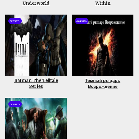
Underworld
Within
скачать
скачать
Batman The Telltale
Темный рыцарь
Series
Возрождение
скачать