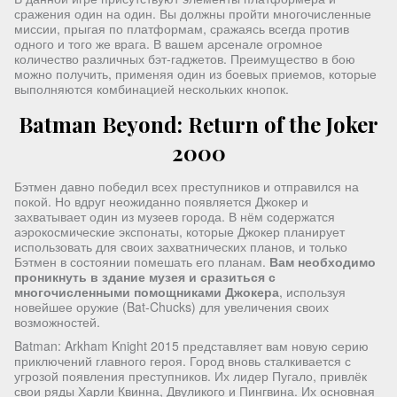
сражения один на один. Вы должны пройти многочисленные
миссии, прыгая по платформам, сражаясь всегда против
одного и того же врага. В вашем арсенале огромное
количество различных бэт-гаджетов. Преимущество в бою
можно получить, применяя один из боевых приемов, которые
выполняются комбинацией нескольких кнопок.
Batman Beyond: Return of the Joker
2000
Бэтмен давно победил всех преступников и отправился на
покой. Но вдруг неожиданно появляется Джокер и
захватывает один из музеев города. В нём содержатся
аэрокосмические экспонаты, которые Джокер планирует
использовать для своих захватнических планов, и только
Бэтмен в состоянии помешать его планам.
Вам необходимо
проникнуть в здание музея и сразиться с
многочисленными помощниками Джокера
, используя
новейшее оружие (Bat-Chucks) для увеличения своих
возможностей.
Batman: Arkham Knight 2015 представляет вам новую серию
приключений главного героя. Город вновь сталкивается с
угрозой появления преступников. Их лидер Пугало, привлёк
свои ряды Харли Квинна, Двуликого и Пингвина. Их основная