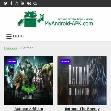
Skip
to
content
МЕНЮ
Главная
»
Batman
скачать
скачать
Batman Arkham
Batman The Enemy