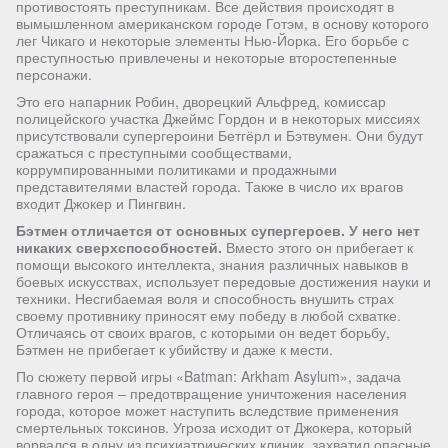
противостоять преступникам. Все действия происходят в
вымышленном американском городе Готэм, в основу которого
лег Чикаго и некоторые элементы Нью-Йорка. Его борьбе с
преступностью привлечены и некоторые второстепенные
персонажи.
Это его напарник Робин, дворецкий Альфред, комиссар
полицейского участка Джеймс Гордон и в некоторых миссиях
присутствовали супергероини Бетгёрл и Бэтвумен. Они будут
сражаться с преступными сообществами,
коррумпированными политиками и продажными
представителями властей города. Также в число их врагов
входит Джокер и Пингвин.
Бэтмен отличается от основных супергероев. У него нет
никаких сверхспособностей.
Вместо этого он прибегает к
помощи высокого интеллекта, знания различных навыков в
боевых искусствах, использует передовые достижения науки и
техники. Несгибаемая воля и способность внушить страх
своему противнику приносят ему победу в любой схватке.
Отличаясь от своих врагов, с которыми он ведет борьбу,
Бэтмен не прибегает к убийству и даже к мести.
По сюжету первой игры «Batman: Arkham Asylum», задача
главного героя – предотвращение уничтожения населения
города, которое может наступить вследствие применения
смертельных токсинов. Угроза исходит от Джокера, который
ворвался в одну из психиатрических клиник, захватил опасные