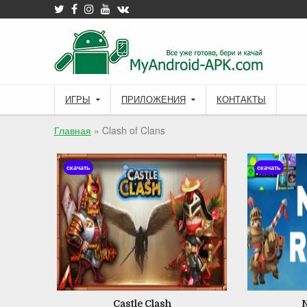
Skip
to
content
ИГРЫ
ПРИЛОЖЕНИЯ
КОНТАКТЫ
Главная
»
Clash of Clans
скачать
скачать
Castle Clash
N