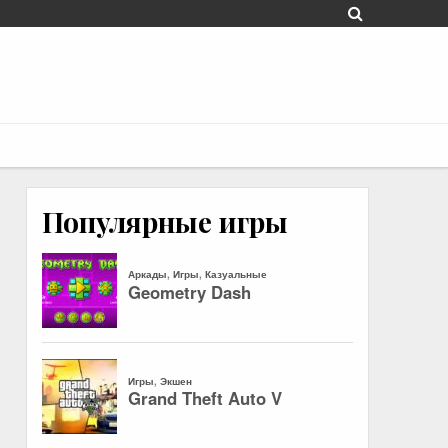
Популярные игры