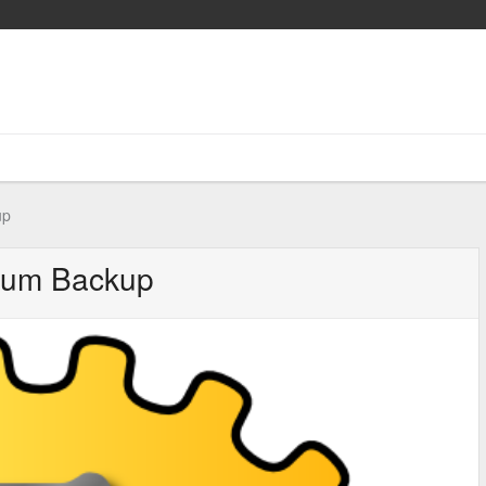
up
nium Backup