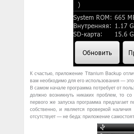
К счастью, приложение Titanium Backup отли
вам необходимо для его использования — эт
В самом начале программа потребует от польз
должно возникнуть никаких проблем, то с
первого же запуска программа предлагает п
собственно, и является проверкой наличия
отсутствует — не беда: приложение самостояте