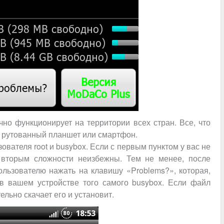
чно функционирует на территории всех стран. Все, что
о рутованный планшет или смартфон.
ователя root и busybox. Если с первым пунктом у вас не
о вторым сложности неизбежны. Тем не менее, после
ользователю нажать на клавишу «Problems?», которая,
 в вашем устройстве того самого busybox. Если файл
льно скачает его и установит.