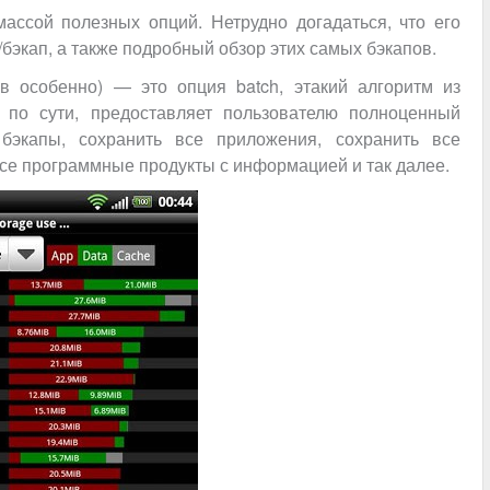
массой полезных опций. Нетрудно догадаться, что его
бэкап, а также подробный обзор этих самых бэкапов.
в особенно) — это опция batch, этакий алгоритм из
 по сути, предоставляет пользователю полноценный
 бэкапы, сохранить все приложения, сохранить все
все программные продукты с информацией и так далее.