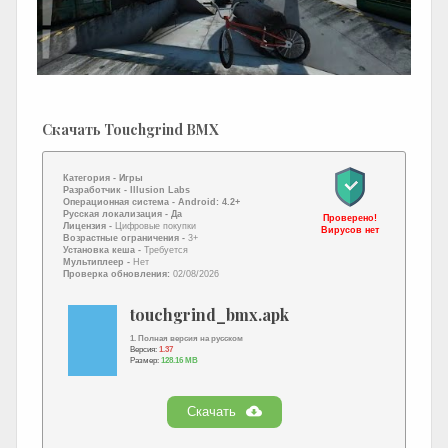
Скачать Touchgrind BMX
Категория -
Игры
Разработчик -
Illusion Labs
Операционная система -
Android: 4.2+
Русская локализация
- Да
Проверено!
Лицензия -
Цифровые покупки
Вирусов нет
Возрастные ограничения -
3+
Установка кеша -
Требуется
Мультиплеер -
Нет
Проверка обновления:
02/08/2026
touchgrind_bmx.apk
1. Полная версия на русском
Версия:
1.37
Размер:
128.16 MB
Скачать