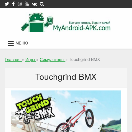
Skip
to
content
МЕНЮ
Главная
»
Игры
»
Симуляторы
»
Touchgrind BMX
Touchgrind BMX