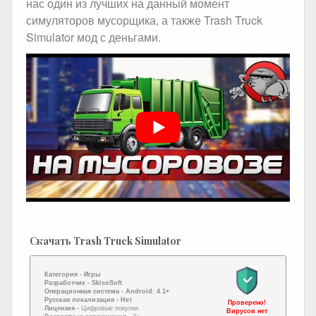
нас один из лучших на данный момент
симуляторов мусорщика, а также Trash Truck
Simulator мод с деньгами.
Скачать Trash Truck Simulator
Категория -
Игры
Разработчик -
SkisoSoft
Операционная система -
Android: 4.1+
Русская локализация
- Нет
Проверено!
Лицензия -
Цифровые покупки
Вирусов нет