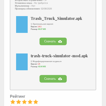
Возрастные ограничения -
3+
Установка кеша -
Не требуется
Мультиплеер -
Нет
Проверка обновления:
02/08/2026
Trash_Truck_Simulator.apk
1. Оригинальная версия
Версия:
1.6.1
Размер:
69.07 MB
Скачать
trash-truck-simulator-mod.apk
2. Модифицированная на деньги
Версия:
1.5
Размер:
43.04 MB
Скачать
Рейтинг