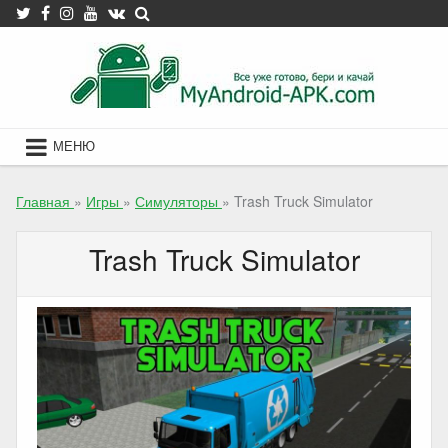
Skip
to
content
МЕНЮ
Главная
»
Игры
»
Симуляторы
»
Trash Truck Simulator
Trash Truck Simulator