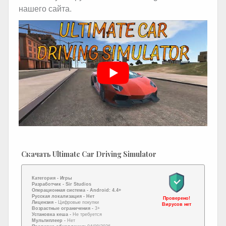
нашего сайта.
Скачать Ultimate Car Driving Simulator
Категория -
Игры
Разработчик -
Sir Studios
Операционная система -
Android: 4.4+
Русская локализация
- Нет
Проверено!
Лицензия -
Цифровые покупки
Вирусов нет
Возрастные ограничения -
3+
Установка кеша -
Не требуется
Мультиплеер -
Нет