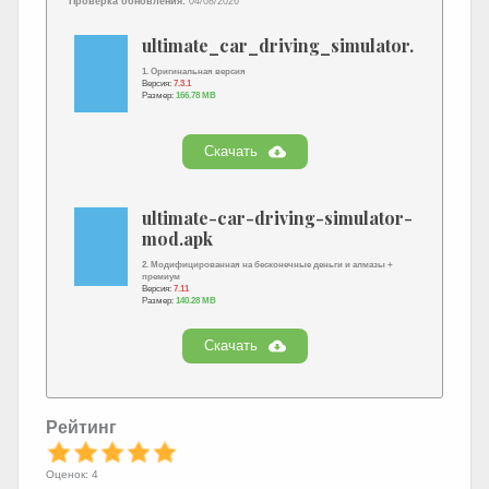
Проверка обновления:
04/08/2026
ultimate_car_driving_simulator.apk
1. Оригинальная версия
Версия:
7.3.1
Размер:
166.78 MB
Скачать
ultimate-car-driving-simulator-
mod.apk
2. Модифицированная на бесконечные деньги и алмазы +
премиум
Версия:
7.11
Размер:
140.28 MB
Скачать
Рейтинг
Оценок: 4