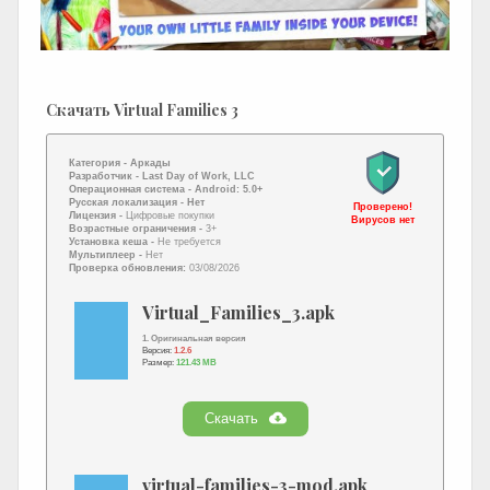
Скачать Virtual Families 3
Категория -
Аркады
Разработчик -
Last Day of Work, LLC
Операционная система -
Android: 5.0+
Русская локализация
- Нет
Проверено!
Лицензия -
Цифровые покупки
Вирусов нет
Возрастные ограничения -
3+
Установка кеша -
Не требуется
Мультиплеер -
Нет
Проверка обновления:
03/08/2026
Virtual_Families_3.apk
1. Оригинальная версия
Версия:
1.2.6
Размер:
121.43 MB
Скачать
virtual-families-3-mod.apk