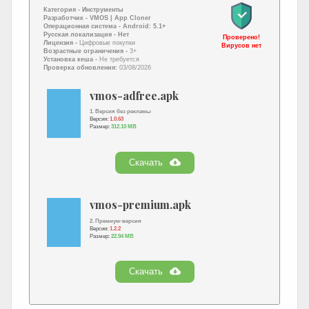
Категория -
Инструменты
Разработчик -
VMOS | App Cloner
Операционная система -
Android: 5.1+
Русская локализация
- Нет
Проверено!
Лицензия -
Цифровые покупки
Вирусов нет
Возрастные ограничения -
3+
Установка кеша -
Не требуется
Проверка обновления:
03/08/2026
vmos-adfree.apk
1. Версия без рекламы
Версия:
1.0.63
Размер:
312.10 MB
Скачать
vmos-premium.apk
2. Премиум-версия
Версия:
1.2.2
Размер:
22.94 MB
Скачать