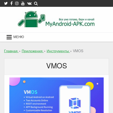
Skip
to
content
МЕНЮ
Главная
»
Приложения
»
Инструменты
»
VMOS
VMOS