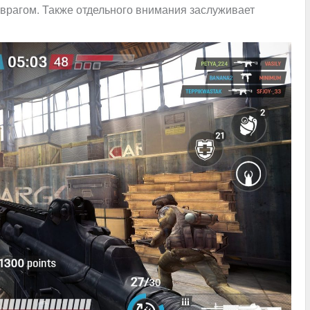
врагом. Также отдельного внимания заслуживает