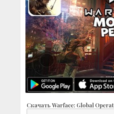
Скачать Warface: Global Operat