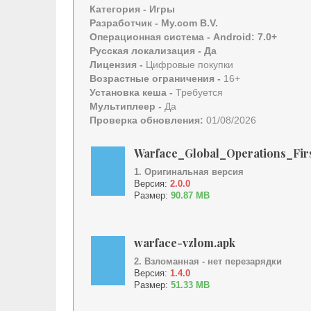
Категория -
Игры
Разработчик -
My.com B.V.
Операционная система -
Android: 7.0+
Русская локализация
- Да
Лицензия -
Цифровые покупки
Возрастные ограничения -
16+
Установка кеша -
Требуется
Мультиплеер -
Да
Проверка обновления:
01/08/2026
Warface_Global_Operations_Fir
1. Оригинальная версия
Версия:
2.0.0
Размер:
90.87 MB
warface-vzlom.apk
2. Взломанная - нет перезарядки
Версия:
1.4.0
Размер:
51.33 MB