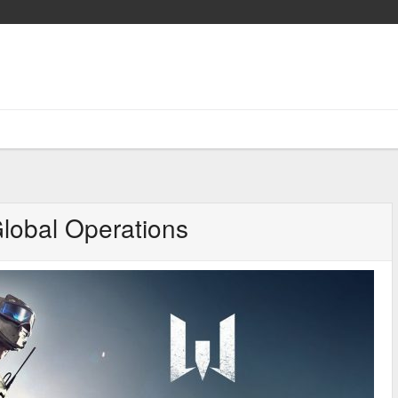
lobal Operations