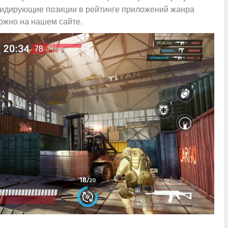
 лидирующие позиции в рейтинге приложений жанра
ожно на нашем сайте.