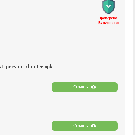
Проверено!
Вирусов нет
st_person_shooter.apk
Скачать
Скачать