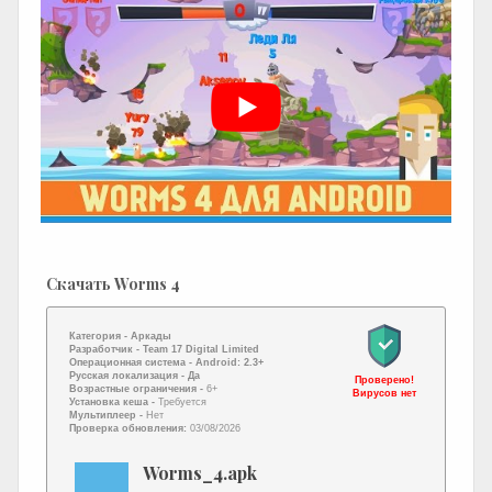
Скачать Worms 4
Категория -
Аркады
Разработчик -
Team 17 Digital Limited
Операционная система -
Android: 2.3+
Русская локализация
- Да
Проверено!
Возрастные ограничения -
6+
Вирусов нет
Установка кеша -
Требуется
Мультиплеер -
Нет
Проверка обновления:
03/08/2026
Worms_4.apk