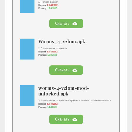
1. Полная версия
Версия:
1.0.432182
Размер:
15.31 MB
Скачать
Worms_4_vzlom.apk
2. Взломанная на деньги
Версия:
1.0.432182
Размер:
15.31 MB
Скачать
worms-4-vzlom-mod-
unlocked.apk
3. Взломанная на деньги + оружие и все DLC разблокированы
Версия:
1.0.432182
Размер:
14.48 MB
Скачать