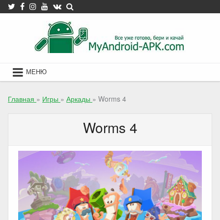
Skip
to
content
МЕНЮ
Главная
»
Игры
»
Аркады
»
Worms 4
Worms 4