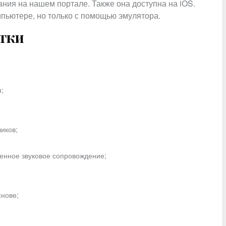
ания на нашем портале. Также она доступна на iOS.
мпьютере, но только с помощью эмулятора.
атки
;
иков;
енное звуковое сопровождение;
снове;