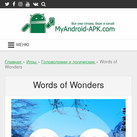
Skip
to
content
МЕНЮ
Главная
»
Игры
»
Головоломки и логические
»
Words of
Wonders
Words of Wonders