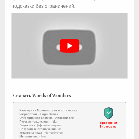
подсказки без ограничений.
Скачать Words of Wonders
Категория -
Головоломки и логические
Разработчик -
Fugo Games
Операционная система -
Android: 5.0+
Русская локализация
- Да
Проверено!
Лицензия -
Цифровые покупки
Вирусов нет
Возрастные ограничения -
3+
Установка кеша -
Не требуется
Мультиплеер -
Нет