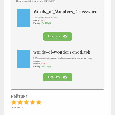
Проверка обновления:
04/08/2026
Words_of_Wonders_Crossword_to_Conn
1. Оригинальная версия
Версия:
4.4.8
Размер:
170.17 MB
Скачать
words-of-wonders-mod.apk
2. Модифицированная - на бесконечные кристаллы + pro-
версия
Версия:
4.4.8
Размер:
148.03 MB
Скачать
Рейтинг
Оценок: 1