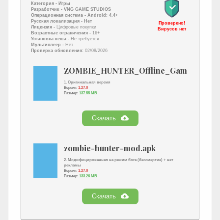
Категория -
Игры
Разработчик -
VNG GAME STUDIOS
Операционная система -
Android: 4.4+
Русская локализация
- Нет
Проверено!
Лицензия -
Цифровые покупки
Вирусов нет
Возрастные ограничения -
16+
Установка кеша -
Не требуется
Мультиплеер -
Нет
Проверка обновления:
02/08/2026
ZOMBIE_HUNTER_Offline_Games.apk
1. Оригинальная версия
Версия:
1.27.0
Размер:
137.55 MB
Скачать
zombie-hunter-mod.apk
2. Модифицированная на режим бога (бессмертие) + нет
рекламы
Версия:
1.27.0
Размер:
133.26 MB
Скачать