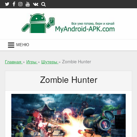
Skip
to
content
МЕНЮ
Главная
»
Игры
»
Шутеры
»
Zombie Hunter
Zombie Hunter