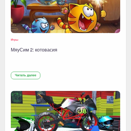
Игры
МяуСим 2: котовасия
Читать далее