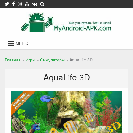
Skip
to
content
МЕНЮ
Главная
»
Игры
»
Симуляторы
»
AquaLife 3D
AquaLife 3D