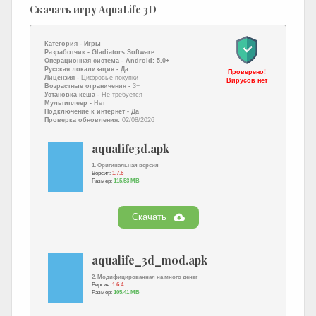
Скачать игру AquaLife 3D
Категория -
Игры
Разработчик -
Gladiators Software
Операционная система -
Android: 5.0+
Русская локализация
- Да
Проверено!
Лицензия -
Цифровые покупки
Вирусов нет
Возрастные ограничения -
3+
Установка кеша -
Не требуется
Мультиплеер -
Нет
Подключение к интернет
- Да
Проверка обновления:
02/08/2026
aqualife3d.apk
1. Оригинальная версия
Версия:
1.7.6
Размер:
115.53 MB
Скачать
aqualife_3d_mod.apk
2. Модифицированная на много денег
Версия:
1.6.4
Размер:
105.41 MB