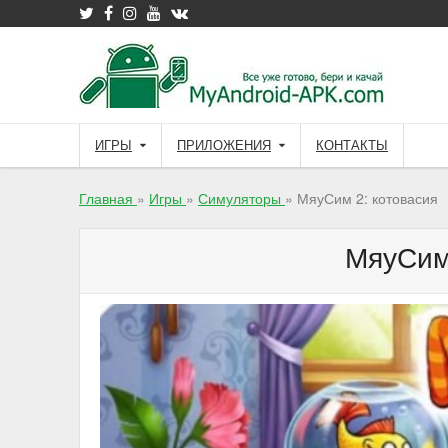
Skip
to
content
ИГРЫ
ПРИЛОЖЕНИЯ
КОНТАКТЫ
Главная
»
Игры
»
Симуляторы
»
МяуСим 2: котовасия
МяуСим 