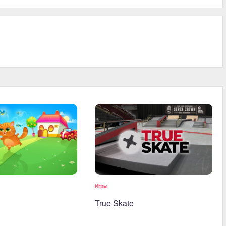
и
Игры
True Skate