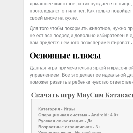
домашнее животное, котик нуждается в пище, т
проголодался он или нет. Как только подойде
своей миске на кухне.
Для того чтобы покормить животное, нужно пр
не ест все подряд и довольно избирателен в 
вам придется немного поэкспериментировать.
Основные плюсы
Данная игра примечательна яркой и красочн
управлением. Все это делает ее идеальной дл
поможет развить в ребенке чувство ответств
Скачать игру МяуСим Катавас
Категория -
Игры
Операционная система -
Android: 4.0+
Русская локализация
- Да
Возрастные ограничения -
3+
Установка кеша -
Не требуется