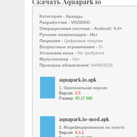
Скачать Aquapark io
Категория -
Аркады
Разработчик -
VOODOO
Операционная система -
Android: 4.4+
Русская локализация
- Нет
Лицензия -
Цифровые покупки
Возрастные ограничения -
3+
Установка кеша -
Не требуется
Мультиплеер -
Нет
Проверка обновления:
04/08/2026
aquapark.io.apk
1. Оригинальная версия
Версия:
3.5
Размер:
85.27 MB
aquapark.io-mod.apk
2. Модифицированная на золото
Версия:
4.3.1