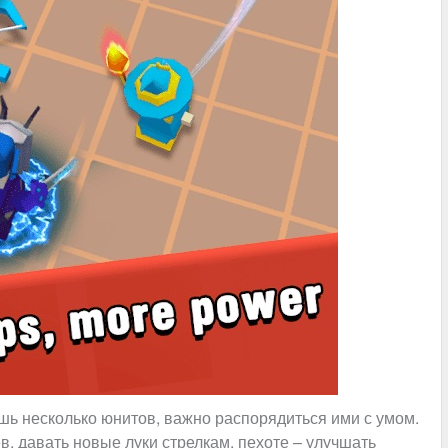
шь несколько юнитов, важно распорядиться ими с умом.
, давать новые луки стрелкам, пехоте – улучшать