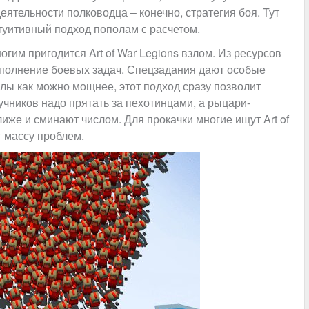
еятельности полководца – конечно, стратегия боя. Тут
туитивный подход пополам с расчетом.
огим пригодится Art of War Legions взлом. Из ресурсов
ыполнение боевых задач. Спецзадания дают особые
лы как можно мощнее, этот подход сразу позволит
чников надо прятать за пехотинцами, а рыцари-
иже и сминают числом. Для прокачки многие ищут Art of
т массу проблем.