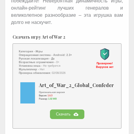
побеждайте! Невероятная динамичность игры,
онлайн-рейтинг лучших генералов и
великолепное разнообразие – эта игрушка вам
долго не наскучит.
Скачать игру Art of War 2
Категория -
Игры
Операционная система -
Android: 2.3+
Русская локализация
- Да
Возрастные ограничения -
0+
Проверено!
Установка кеша -
Не требуется
Вирусов нет
Мультиплеер -
Нет
Проверка обновления:
02/08/2026
Art_of_War_2_Global_Confederation.ap
Оригинальная версия
Версия:
1.6.3
Размер:
1.02 MB
Скачать