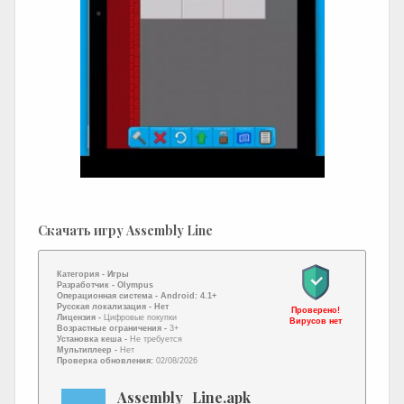
Скачать игру Assembly Line
Категория -
Игры
Разработчик -
Olympus
Операционная система -
Android: 4.1+
Русская локализация
- Нет
Проверено!
Лицензия -
Цифровые покупки
Вирусов нет
Возрастные ограничения -
3+
Установка кеша -
Не требуется
Мультиплеер -
Нет
Проверка обновления:
02/08/2026
Assembly_Line.apk