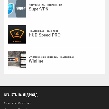
СКАЧАТЬ НА АНДРОИД
Скачать Мостбет