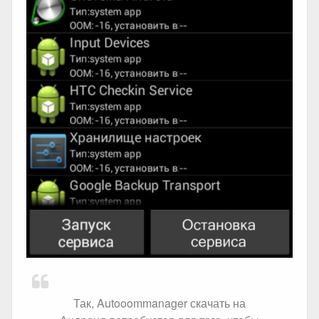
Так, Autooommanager скачать на