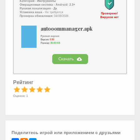
Категория -
Инструменты
Операционная система -
Android: 2.3+
Русская локализация
- Да
Установка кеша -
Не требуется
Проверено!
Проверка обновления:
04/08/2026
Вирусов нет
autooommanager.apk
Русская версия
Версия:
0.95
Размер:
36.65 KB
Скачать
Рейтинг
Оценок: 1
Поделитесь игрой или приложением с друзьями