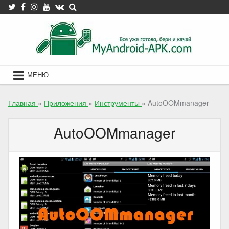
Skip
to
content
МЕНЮ
Главная
»
Приложения
»
Инструменты
»
AutoOOMmanager
AutoOOMmanager