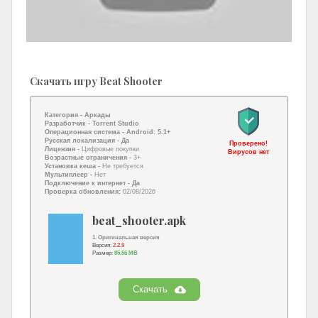
Скачать игру Beat Shooter
Категория -
Аркады
Разработчик -
Torrent Studio
Операционная система -
Android: 5.1+
Русская локализация
- Да
Проверено!
Лицензия -
Цифровые покупки
Вирусов нет
Возрастные ограничения -
3+
Установка кеша -
Не требуется
Мультиплеер -
Нет
Подключение к интернет
- Да
Проверка обновления:
02/08/2026
beat_shooter.apk
1. Оригинальная версия
Версия:
2.2.9
Размер:
85.56 MB
Скачать