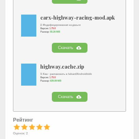
carx-highway-racing-mod.apk
2. Модифицированная на деньги
Версия:
1.75.0
Размер:
55.26 MB
Скачать
highway.cache.zip
3. Кэш - распаковать в /sdcard/Android/obb
Версия:
1.75.0
Размер:
639.09 MB
Скачать
Рейтинг
Оценок: 2