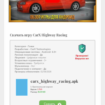
Скачать игру CarX Highway Racing
Категория -
Гонки
Разработчик -
CarX Technologies
Операционная система -
Android: 6.0+
Русская локализация
- Да
Проверено!
Лицензия -
Цифровые покупки
Вирусов нет
Возрастные ограничения -
3+
Установка кеша -
Требуется
Мультиплеер -
Нет
Подключение к интернет
- Да
Проверка обновления:
01/08/2026
carx_highway_racing.apk
1. Оригинальная версия
Версия:
1.75.0
Размер:
86.69 MB
Скачать