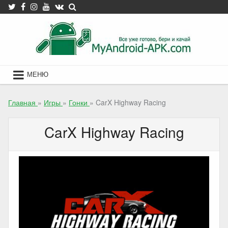
Skip
to
content
МЕНЮ
Главная
»
Игры
»
Гонки
»
CarX Highway Racing
CarX Highway Racing