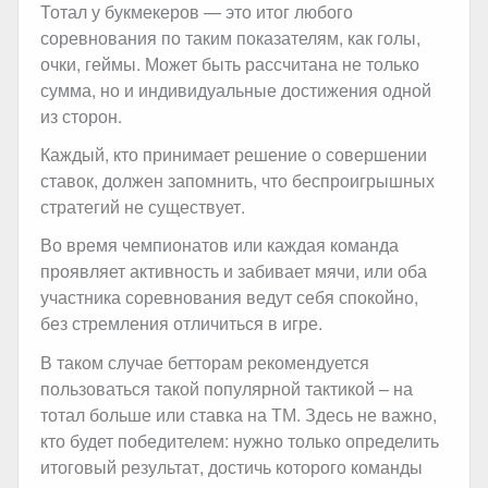
Тотал у букмекеров — это итог любого
соревнования по таким показателям, как голы,
очки, геймы. Может быть рассчитана не только
сумма, но и индивидуальные достижения одной
из сторон.
Каждый, кто принимает решение о совершении
ставок, должен запомнить, что беспроигрышных
стратегий не существует.
Во время чемпионатов или каждая команда
проявляет активность и забивает мячи, или оба
участника соревнования ведут себя спокойно,
без стремления отличиться в игре.
В таком случае бетторам рекомендуется
пользоваться такой популярной тактикой – на
тотал больше или ставка на ТМ. Здесь не важно,
кто будет победителем: нужно только определить
итоговый результат, достичь которого команды