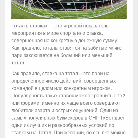
Тотал в ставках — это игровой показатель
мероприятия в мире спорта или ставка,
совершенная на конкретную денежную сумму.
Как правило, тоталы ставятся на забитые мячи:
пари заключается на больший или меньший
тотал.
Как правило, ставка на тотал – это пари на
определенное число действий, совершенных
командой в целом или конкретным игроком.
Популярность таких ставок можно сравнить с 1х2
или форами; именно их чаще всего совершают
любители азарта и острых ощущений. Один из
самых популярных букмекеров в СНГ 1хБет дает
одни из лучших и разнообразных условий по
ставкам на Тотал. При желании, по ссылке можно