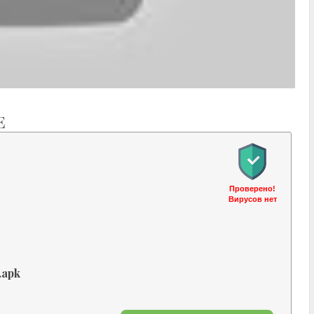
E
Проверено!
Вирусов нет
.apk