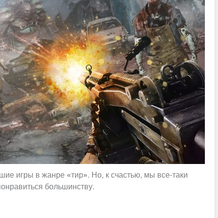
ошие игры в жанре
«
тир
»
. Но, к счастью, мы все-таки
понравиться большинству.