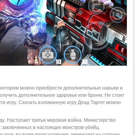
 в котором можно приобрести дополнительные навыки и
олучить дополнительное здоровье или броню. Не стоит
йти игру. Скачать взломанную игру Деад Таргет можно
ду. Наступает третья мировая война. Министерство
 заключенных в настоящих монстров-убийц.
ю роль во всем происходящем, переходит на сторону