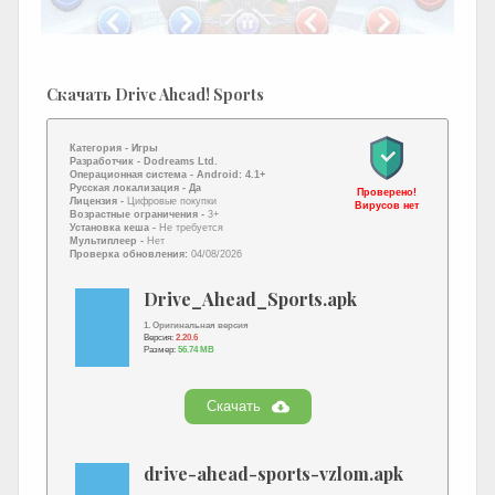
Скачать Drive Ahead! Sports
Категория -
Игры
Разработчик -
Dodreams Ltd.
Операционная система -
Android: 4.1+
Русская локализация
- Да
Проверено!
Лицензия -
Цифровые покупки
Вирусов нет
Возрастные ограничения -
3+
Установка кеша -
Не требуется
Мультиплеер -
Нет
Проверка обновления:
04/08/2026
Drive_Ahead_Sports.apk
1. Оригинальная версия
Версия:
2.20.6
Размер:
56.74 MB
Скачать
drive-ahead-sports-vzlom.apk