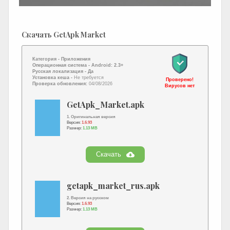
Скачать GetApk Market
Категория -
Приложения
Операционная система -
Android: 2.3+
Русская локализация
- Да
Установка кеша -
Не требуется
Проверено!
Проверка обновления:
04/08/2026
Вирусов нет
GetApk_Market.apk
1. Оригинальная версия
Версия:
1.6.93
Размер:
1.13 MB
Скачать
getapk_market_rus.apk
2. Версия на русском
Версия:
1.6.93
Размер:
1.13 MB