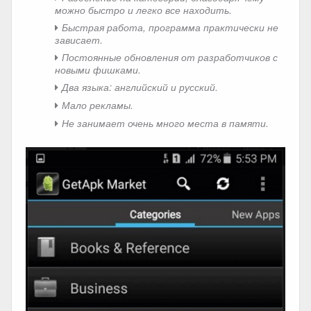
можно быстро и легко все находить.
Быстрая работа, программа практически не
зависает.
Постоянные обновления от разработчиков с
новыми фишками.
Два языка: английский и русский.
Мало рекламы.
Не занимает очень много места в памяти.