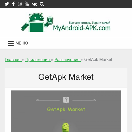
Skip
to
content
МЕНЮ
Главная
»
Приложения
»
Развлечения
»
GetApk Market
GetApk Market