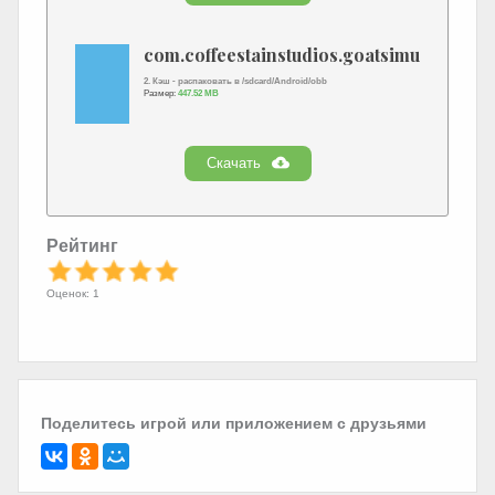
com.coffeestainstudios.goatsimulator.pay
2. Кэш - распаковать в /sdcard/Android/obb
Размер:
447.52 MB
Скачать
Рейтинг
Оценок: 1
Поделитесь игрой или приложением с друзьями