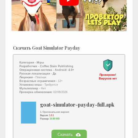
Скачать Goat Simulator Payday
Категория -
Игры
Разработчик -
Coffee Stain Publishing
Операционная система -
Android: 4.0+
Русская локализация
- Да
Проверено!
Лицензия -
Платная
Вирусов нет
Возрастные ограничения -
12+
Установка кеша -
Требуется
Мультиплеер -
Нет
Проверка обновления:
02/08/2026
goat-simulator-payday-full.apk
1. Оригинальная версия
Версия:
1.0.1
Размер:
16.80 MB
Скачать