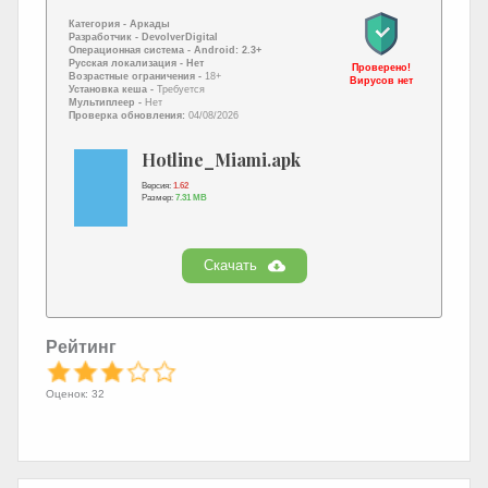
Категория -
Аркады
Разработчик -
DevolverDigital
Операционная система -
Android: 2.3+
Русская локализация
- Нет
Проверено!
Возрастные ограничения -
18+
Вирусов нет
Установка кеша -
Требуется
Мультиплеер -
Нет
Проверка обновления:
04/08/2026
Hotline_Miami.apk
Версия:
1.62
Размер:
7.31 MB
Скачать
Рейтинг
Оценок: 32