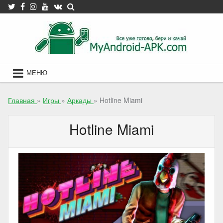
Skip
to
content
МЕНЮ
Главная
»
Игры
»
Аркады
»
Hotline Miami
Hotline Miami