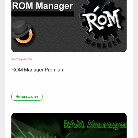
Инструменты
ROM Manager Premium
Читать далее