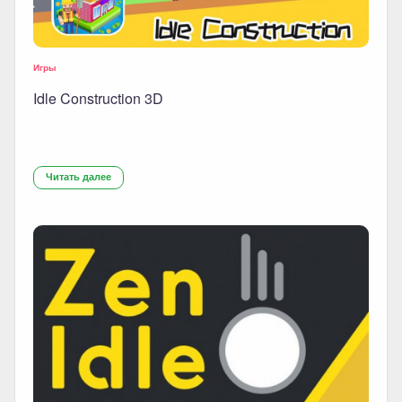
Игры
Idle Construction 3D
Читать далее