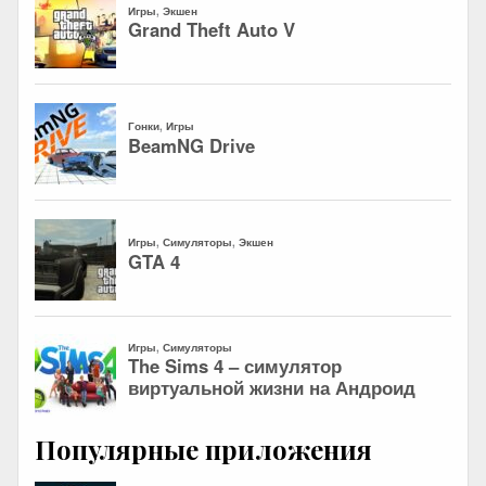
Популярные приложения