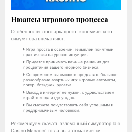
Нюансы игрового процесса
Особенности этого аркадного экономического
симулятора впечатляют:
Игра проста в освоении, геймплей понятный
практически на уровне интуиции.
Придется принимать важные решения для
процветания вашего игорного бизнеса.
Со временем вы сможете предлагать большое
разнообразие азартных игр: игровые автоматы,
покер, блэкджек, рулетка.
Выход в интернет не нужен, с удовольствием
играйте когда и где угодно.
Вы сможете почувствовать себя успешным и
предприимчивым человеком.
Рекомендуем скачать взломанный симулятор Idle
Casino Manager, тогда вы автоматически