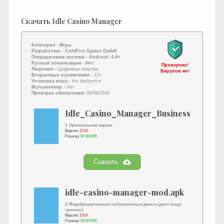
Скачать Idle Casino Manager
Категория -
Игры
Разработчик -
ColdFire Games GmbH
Операционная система -
Android: 4.4+
Русская локализация
- Нет
Проверено!
Лицензия -
Цифровые покупки
Вирусов нет
Возрастные ограничения -
12+
Установка кеша -
Не требуется
Мультиплеер -
Нет
Проверка обновления:
06/08/2026
Idle_Casino_Manager_Business_Tycoon
1. Оригинальная версия
Версия:
2.5.0
Размер:
57.90 MB
Скачать
idle-casino-manager-mod.apk
2. Модифицированная на бесконечные деньги (дают когда
тратишь)
Версия:
2.5.0
Размер:
56.83 MB