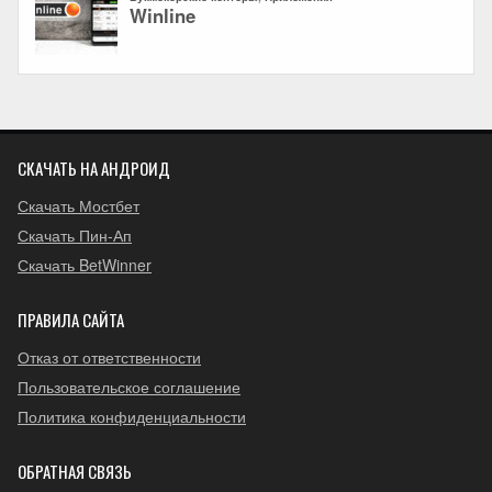
СКАЧАТЬ НА АНДРОИД
Скачать Мостбет
Скачать Пин-Ап
Скачать BetWinner
ПРАВИЛА САЙТА
Отказ от ответственности
Пользовательское соглашение
Политика конфиденциальности
ОБРАТНАЯ СВЯЗЬ