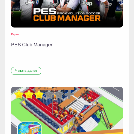
Игры
PES Club Manager
Читать далее