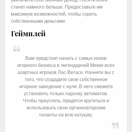
станет намного больше. Предоставьте им
максимум возможностей, чтобы сорить
собственными деньгами.
Геймплей
Вам предстоит начать с самых низов
игорного бизнеса в легендарной Мекке всех
азартных игроков Лас-Вегасе. Начнете вы с
того, что создадите свое собственное
игорное заведение с нуля. В него сможете
установить только парочку автоматов.
Чтобы преуспеть, придется крутиться и
использовать свои организаторские
таланты на всю катушку.