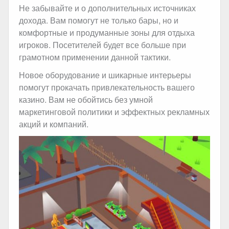
Не забывайте и о дополнительных источниках
дохода. Вам помогут не только бары, но и
комфортные и продуманные зоны для отдыха
игроков. Посетителей будет все больше при
грамотном применении данной тактики.
Новое оборудование и шикарные интерьеры
помогут прокачать привлекательность вашего
казино. Вам не обойтись без умной
маркетинговой политики и эффектных рекламных
акций и компаний.