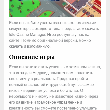
Если вы любите увлекательные экономические
симуляторы аркадного типа, предлагаем скачать
Idle Casino Manager. Игра доступна у нас на
сайте. Помимо оригинальной версии, можно
скачать и взломанную.
Описание игры
Если вы хотите стать успешным хозяином казино,
эта игра для Андроид поможет вам воплотить
свою мечту в реальность. Придется пройти
полный опасностей и трудностей путь с самых
низов к вершинам успеха и богатства. От
небольшого и никому не известное казино через
его развитие и грамотное управление и
креативность вы сможете постепенно улучшать