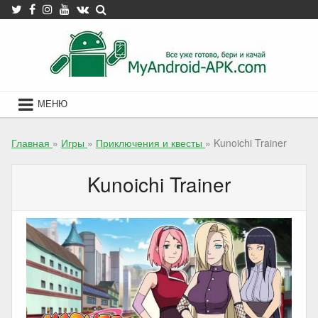
Skip
to
content
МЕНЮ
Главная
»
Игры
»
Приключения и квесты
»
Kunoichi Trainer
Kunoichi Trainer