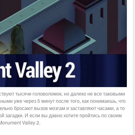
твуют тысячи головоломок, но далеко не все таковыми
ными уже через 5 минут после того, как понимаешь, что
тельно бросают вызов мозгам и заставляют часами, а то
й загадки. И если вы давно хотите пройтись по своим
onument Valley 2.