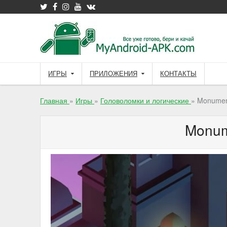
Skip
to
content
ИГРЫ
ПРИЛОЖЕНИЯ
КОНТАКТЫ
Главная
»
Игры
»
Головоломки и логические
»
Monument
Monum