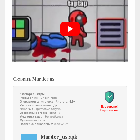
Скачать Murder us
Категория -
Игры
Разработчик -
Cheshirexx
Операционная система -
Android: 4.1+
Русская локализация
- Да
Проверено!
Лицензия -
Цифровые покупки
Вирусов нет
Возрастные ограничения -
7+
Установка кеша -
Не требуется
Мультиплеер -
Да
Проверка обновления:
02/08/2026
Murder_us.apk