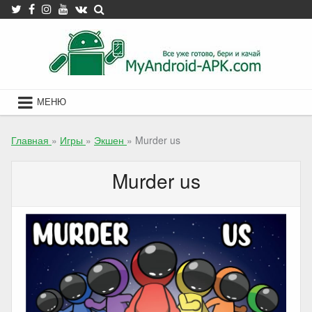
Skip
to
content
МЕНЮ
Главная
»
Игры
»
Экшен
»
Murder us
Murder us