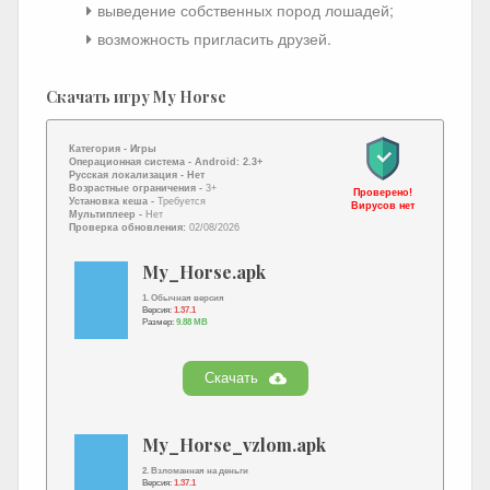
выведение собственных пород лошадей;
возможность пригласить друзей.
Скачать игру My Horse
Категория -
Игры
Операционная система -
Android: 2.3+
Русская локализация
- Нет
Возрастные ограничения -
3+
Проверено!
Установка кеша -
Требуется
Вирусов нет
Мультиплеер -
Нет
Проверка обновления:
02/08/2026
My_Horse.apk
1. Обычная версия
Версия:
1.37.1
Размер:
9.88 MB
Скачать
My_Horse_vzlom.apk
2. Взломанная на деньги
Версия:
1.37.1