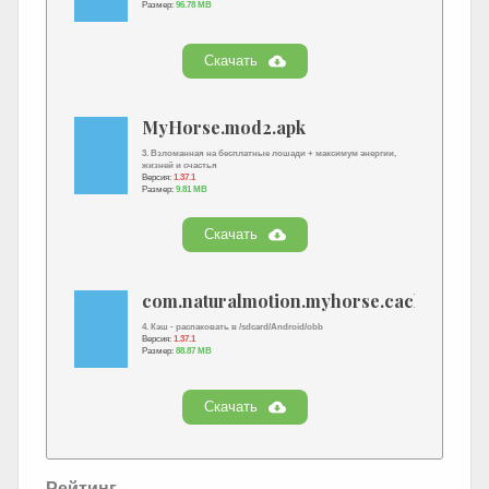
Размер:
96.78 MB
Скачать
MyHorse.mod2.apk
3. Взломанная на бесплатные лошади + максимум энергии,
жизней и счастья
Версия:
1.37.1
Размер:
9.81 MB
Скачать
com.naturalmotion.myhorse.cache.zip
4. Кэш - распаковать в /sdcard/Android/obb
Версия:
1.37.1
Размер:
88.87 MB
Скачать
Рейтинг