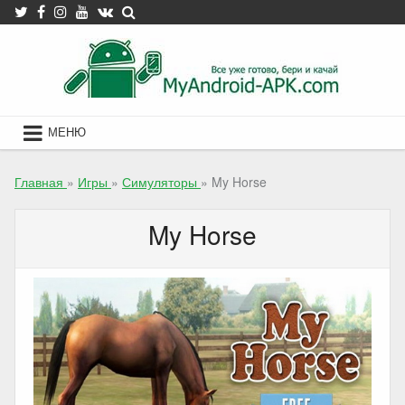
Skip
to
content
МЕНЮ
Главная
»
Игры
»
Симуляторы
»
My Horse
My Horse